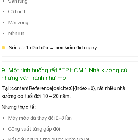
Sàn rung
Cột nứt
Mái võng
Nền lún
Nếu có 1 dấu hiệu → nên kiểm định ngay
9. Một tình huống rất “TP.HCM”: Nhà xưởng cũ
nhưng vận hành như mới
Tại :contentReference[oaicite:0]{index=0}, rất nhiều nhà
xưởng có tuổi đời 10 – 20 năm.
Nhưng thực tế:
Máy móc đã thay đổi 2–3 lần
Công suất tăng gấp đôi
Kết cấu chưa từng được kiểm tra lại