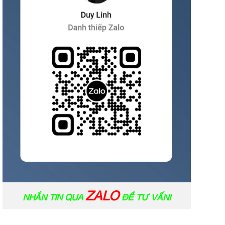
ZALO
NHẮN TIN QUA
ĐỂ TƯ VẤN!