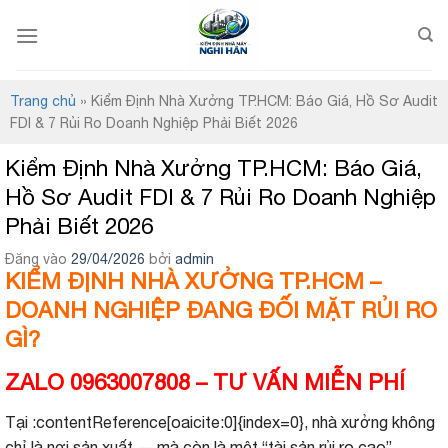
Bỏ
qua
nội
dung
Trang chủ
»
Kiểm Định Nhà Xưởng TP.HCM: Báo Giá, Hồ Sơ Audit
FDI & 7 Rủi Ro Doanh Nghiệp Phải Biết 2026
Kiểm Định Nhà Xưởng TP.HCM: Báo Giá,
Hồ Sơ Audit FDI & 7 Rủi Ro Doanh Nghiệp
Phải Biết 2026
Đăng vào
29/04/2026
bởi
admin
KIỂM ĐỊNH NHÀ XƯỞNG TP.HCM –
DOANH NGHIỆP ĐANG ĐỐI MẶT RỦI RO
GÌ?
ZALO 0963007808 – TƯ VẤN MIỄN PHÍ
Tại :contentReference[oaicite:0]{index=0}, nhà xưởng không
chỉ là nơi sản xuất — mà còn là một “tài sản rủi ro cao”.