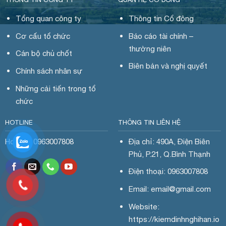
Tổng quan công ty
Thông tin Cổ đông
Cơ cấu tổ chức
Báo cáo tài chính –
thường niên
Cán bộ chủ chốt
Biên bản và nghị quyết
Chính sách nhân sự
Những cải tiến trong tổ
chức
HOTLINE
THÔNG TIN LIÊN HỆ
Hotline: 0963007808
Địa chỉ: 490A, Điện Biên
Phủ, P.21, Q.Bình Thạnh
Điện thoại: 0963007808
Email: email@gmail.com
Website:
https://kiemdinhnghihan.io