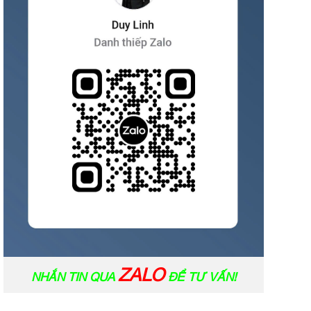
ZALO
NHẮN TIN QUA
ĐỂ TƯ VẤN!