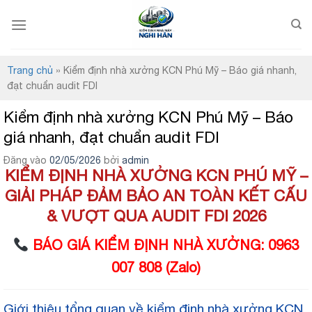
Bỏ
qua
nội
dung
Trang chủ
»
Kiểm định nhà xưởng KCN Phú Mỹ – Báo giá nhanh,
đạt chuẩn audit FDI
Kiểm định nhà xưởng KCN Phú Mỹ – Báo
giá nhanh, đạt chuẩn audit FDI
Đăng vào
02/05/2026
bởi
admin
KIỂM ĐỊNH NHÀ XƯỞNG KCN PHÚ MỸ –
GIẢI PHÁP ĐẢM BẢO AN TOÀN KẾT CẤU
& VƯỢT QUA AUDIT FDI 2026
BÁO GIÁ KIỂM ĐỊNH NHÀ XƯỞNG: 0963
007 808 (Zalo)
Giới thiệu tổng quan về kiểm định nhà xưởng KCN