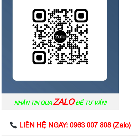
ZALO
NHẮN TIN QUA
ĐỂ TƯ VẤN!
LIÊN HỆ NGAY: 0963 007 808 (Zalo)