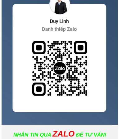
ZALO
NHẮN TIN QUA
ĐỂ TƯ VẤN!