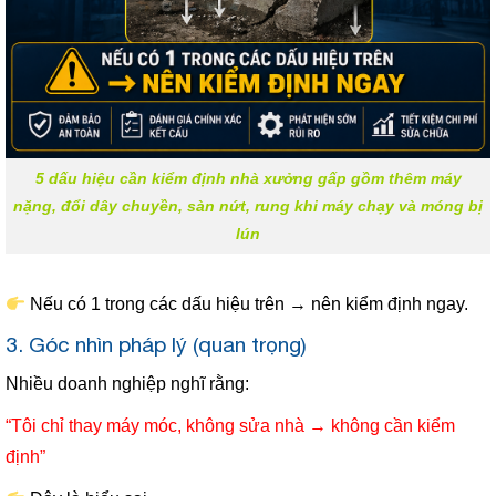
5 dấu hiệu cần kiểm định nhà xưởng gấp gồm thêm máy
nặng, đổi dây chuyền, sàn nứt, rung khi máy chạy và móng bị
lún
Nếu có 1 trong các dấu hiệu trên → nên kiểm định ngay.
3. Góc nhìn pháp lý (quan trọng)
Nhiều doanh nghiệp nghĩ rằng:
“Tôi chỉ thay máy móc, không sửa nhà → không cần kiểm
định”