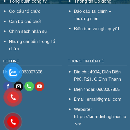
Tổng quan công ty
Thông tin Cổ đông
Cơ cấu tổ chức
Báo cáo tài chính –
thường niên
Cán bộ chủ chốt
Biên bản và nghị quyết
Chính sách nhân sự
Những cải tiến trong tổ
chức
HOTLINE
THÔNG TIN LIÊN HỆ
Hotline: 0963007808
Địa chỉ: 490A, Điện Biên
Phủ, P.21, Q.Bình Thạnh
Điện thoại: 0963007808
Email: email@gmail.com
Website:
https://kiemdinhnghihan.io
.vn/