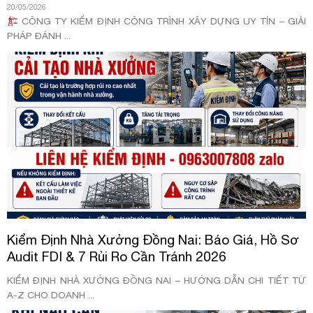
20/05/2026
CÔNG TY KIỂM ĐỊNH CÔNG TRÌNH XÂY DỰNG UY TÍN – GIẢI
PHÁP ĐÁNH ...
Kiểm Định Nhà Xưởng Đồng Nai: Báo Giá, Hồ Sơ
Audit FDI & 7 Rủi Ro Cần Tránh 2026
KIỂM ĐỊNH NHÀ XƯỞNG ĐỒNG NAI – HƯỚNG DẪN CHI TIẾT TỪ
A-Z CHO DOANH ...